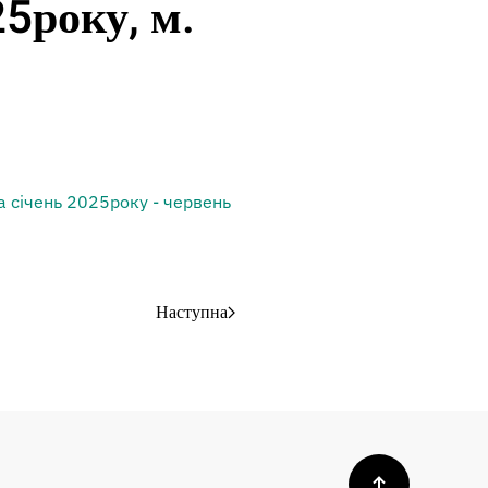
25року, м.
а січень 2025року - червень
Наступна